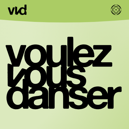
artistes
contact
fr
en
Voulez Vous Danse